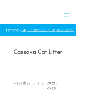
Hotline:
(+84) 915 899 237 -
(+84) 983 399 237
Cassava Cat Litter
Mã số ID sản phẩm:
VPCS -
KM2.5