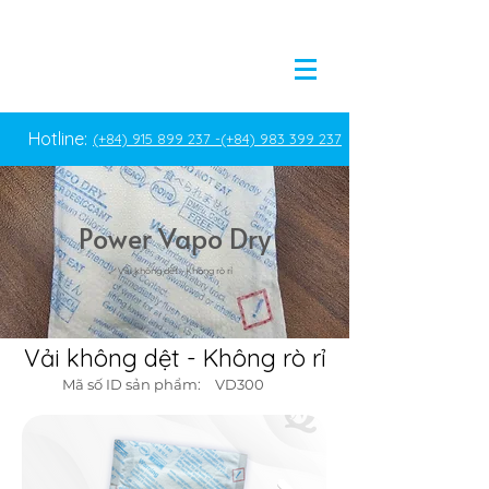
Hotline:
(+84) 915 899 237 -
(+84) 983 399 237
Power Vapo Dry
Vải không dệt - Không rò rỉ
Vải không dệt - Không rò rỉ
Mã số ID sản phẩm:
VD300