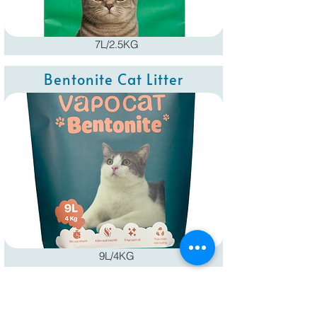
7L/2.5KG
Bentonite Cat Litter
9L/4KG
Thẻ Hút Ẩm Vapo Card