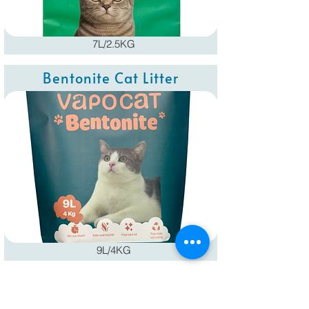
7L/2.5KG
Bentonite Cat Litter
9L/4KG
Thẻ Hút Ẩm Vapo Card