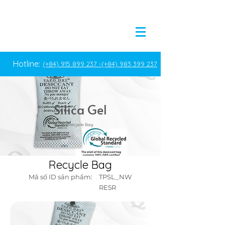
Hotline:
(+84) 915 899 237 -
(+84) 983 399 237
Silica Gel
Recycle Bag
Recycle Bag
Mã số ID sản phẩm:
TPSL_NW
RE5R