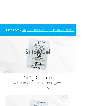
Hotline:
(+84) 915 899 237 -
(+84) 983 399 237
Silica Gel
Giấy Cotton
Giấy Cotton
Mã số ID sản phẩm:
TPSL_CT1
0