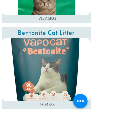
7L/2.5KG
Bentonite Cat Litter
9L/4KG
Thẻ Hút Ẩm Vapo Card