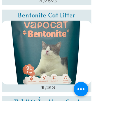
7L/2.5KG
Bentonite Cat Litter
9L/4KG
Thẻ Hút Ẩm Vapo Card